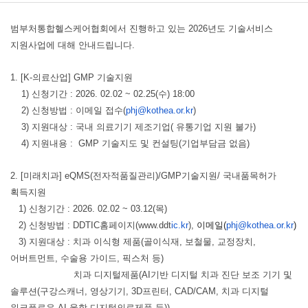
범부처통합헬스케어협회에서 진행하고 있는 2026년도 기술서비스
지원사업에 대해 안내드립니다.
1. [K-의료산업] GMP 기술지원
1) 신청기간 : 2026. 02.02 ~ 02.25(수) 18:00
2) 신청방법 : 이메일 접수(
phj@kothea.or.kr
)
3) 지원대상 : 국내 의료기기 제조기업( 유통기업 지원 불가)
4) 지원내용 : GMP 기술지도 및 컨설팅(기업부담금 없음)
2. [미래치과] eQMS(전자적품질관리)/GMP기술지원/ 국내품목허가
획득지원
1) 신청기간 : 2026. 02.02 ~ 03.12(목)
2) 신청방법 : DDTIC홈페이지(
www.ddt
ic.kr
),
이메일(
p
hj@kothea.or.kr
)
3) 지원대상 : 치과 이식형 제품(골이식재, 보철물, 교정장치,
어버트먼트, 수술용 가이드, 픽스처 등)
치과 디지털제품(AI기반 디지털 치과 진단 보조 기기 및
솔루션(구강스캐너, 영상기기, 3D프린터, CAD/CAM, 치과 디지털
워크플로우 AI 융합 디지털의료제품 등))