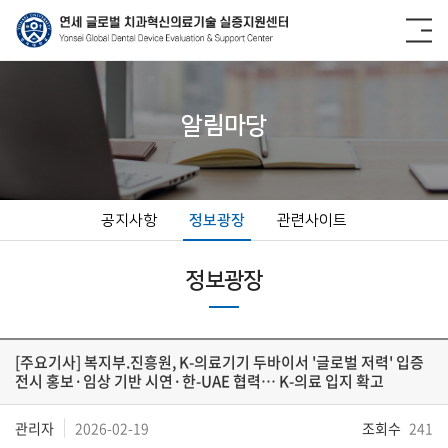
알림마당
공지사항
정보광장
관련사이트
정보광장
[주요기사] 복지부.진흥원, K-의료기기 두바이서 '글로벌 저력' 입증
전시 홍보·임상 기반 시연·한-UAE 협력… K-의료 입지 확고
관리자
2026-02-19
조회수
241