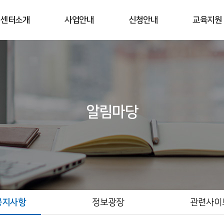
센터소개
사업안내
신청안내
교육지원
인사말
전주기 실증 지원
컨설팅 지원 신청
교육안내
사업개요
임상시험
실증지원 신청
교육신청
조직도
실사용평가
오시는길
연구/개발 지원
알림마당
공지사항
정보광장
관련사이